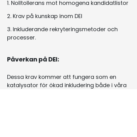
1. Nolltollerans mot homogena kandidatlistor
2. Krav på kunskap inom DEI
3. Inkluderande rekryteringsmetoder och
processer.
Påverkan på DEI:
Dessa krav kommer att fungera som en
katalysator för ökad inkludering både i våra
organisationer och på arbetsmarknaden i
stort. Vi tror att vår satsning indirekt kommer
att påverka mångfalden i andra processer
som företagen har och direkt genom att fler
företag ansluter sig till dessa krav.