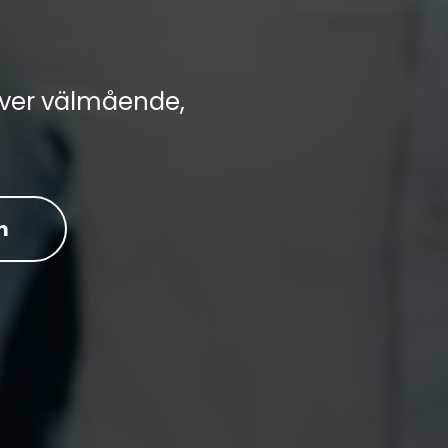
river välmående,
m