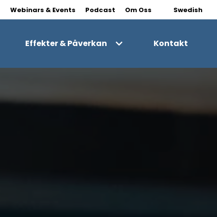
|
s
Webinars & Events
Podcast
Om Oss
Swedish
Effekter & Påverkan
Kontakt