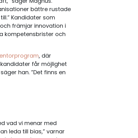
aft,” säger Magnus.
anisationer bättre rustade
ill.” Kandidater som
och främjar innovation i
kla kompetensbrister och
entorprogram
, där
kandidater får möjlighet
” säger han. ”Det finns en
med vad vi menar med
an leda till bias,” varnar