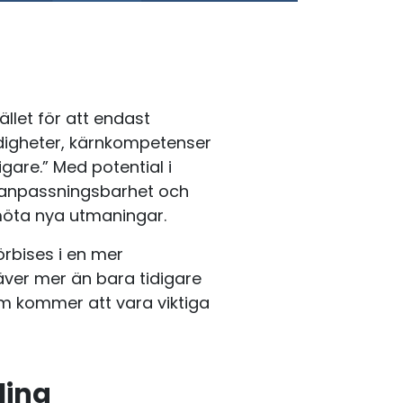
ället för att endast
rdigheter, kärnkompetenser
igare.” Med potential i
 anpassningsbarhet och
 möta nya utmaningar.
rbises i en mer
ver mer än bara tidigare
om kommer att vara viktiga
ling