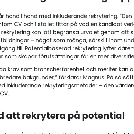
går hand i hand med inkluderande rekrytering. ”D
ortom CV och i stället tittar på vad en kandidat ver
 rekrytering kan lätt begränsa urvalet genom att s
a utbildningar – något som många, särskilt inom u
llgång till. Potentialbaserad rekrytering lyfter dä
r som skapar förutsättningar för en mer diversifi
da krav som branscherfarenhet och meriter kan o
 bredare bakgrunder,” förklarar Magnus. På så sät
ed inkluderande rekryteringsmetoder – den värder
 CV.
 att rekrytera på potential