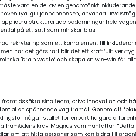
åste vara en del av en genomtänkt inkluderande r
ehoven tydligt i jobbannonsen, använda urvalsfrågor
pplicera strukturerade bedömningar hela vägen är
ntial på ett sätt som minskar bias.
d rekrytering som ett komplement till inkluderande
en när det görs rätt blir det ett kraftfullt verktyg
 minska ’brain waste’ och skapa en win-win för alla
l framtidssäkra sina team, driva innovation och hå
otential en spännande väg framåt. Genom att foku
lingsförmåga i stället för enbart tidigare erfare
a framtidens krav. Magnus sammanfattar: ”Detta 
andlar om att hitta personer som kan bidra till orga