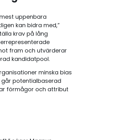
en mest uppenbara
kligen kan bidra med,”
tälla krav på lång
nderrepresenterade
remot fram och utvärderar
erad kandidatpool.
rganisationer minska bias
t går potentialbaserad
ar förmågor och attribut