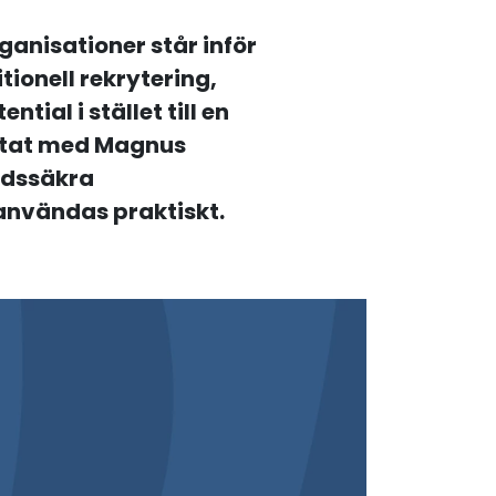
rganisationer står inför
tionell rekrytering,
tial i stället till en
ratat med Magnus
tidssäkra
användas praktiskt.