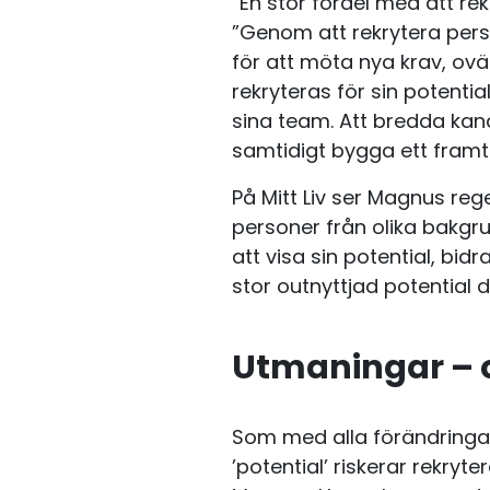
”En stor fördel med att re
”Genom att rekrytera pers
för att möta nya krav, ovä
rekryteras för sin potenti
sina team. Att bredda kan
samtidigt bygga ett framti
På Mitt Liv ser Magnus rege
personer från olika bakgr
att visa sin potential, bidr
stor outnyttjad potential d
Utmaningar – o
Som med alla förändringar
’potential’ riskerar rekryter