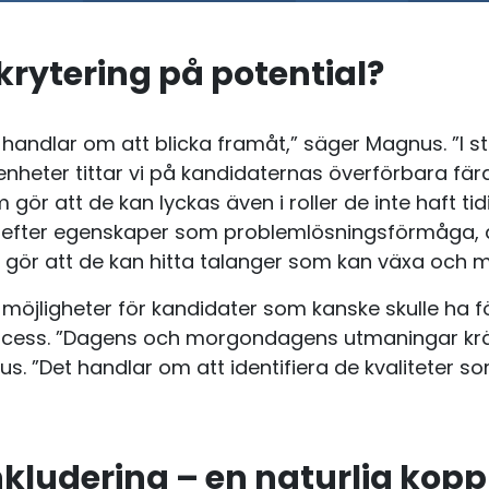
krytering på potential?
 handlar om att blicka framåt,” säger Magnus. ”I st
renheter tittar vi på kandidaternas överförbara fä
gör att de kan lyckas även i roller de inte haft tid
er efter egenskaper som problemlösningsförmåga,
lket gör att de kan hitta talanger som kan växa och
jligheter för kandidater som kanske skulle ha fö
process. ”Dagens och morgondagens utmaningar krä
s. ”Det handlar om att identifiera de kvaliteter s
nkludering – en naturlig kopp