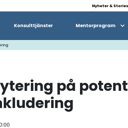
Nyheter & Storie
Konsulttjänster
Mentorprogram
ering
ytering på potent
nkludering
0:00