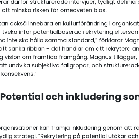
 därför strukturerade intervjuer, tydligt defini
 att minska risken för omedveten bias.
kan också innebära en kulturförändring i organisati
 tveka inför potentialbaserad rekrytering efterso
na inte ska hålla samma standard,” förklarar Magn
 att sänka ribban – det handlar om att rekrytera a
ig vision om framtida framgång. Magnus tillägger,
tt undvika subjektiva fallgropar, och strukturerad
 konsekvens.”
Potential och inkludering so
rganisationer kan främja inkludering genom att re
dlig strategi. ”Rekrytering på potential utökar och 