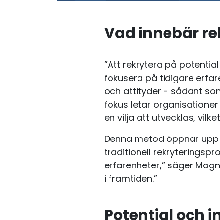
Vad innebär re
”Att rekrytera på potential
fokusera på tidigare erfa
och attityder - sådant som 
fokus letar organisation
en vilja att utvecklas, vi
Denna metod öppnar upp mö
traditionell rekryterings
erfarenheter,” säger Magnu
i framtiden.”
Potential och i