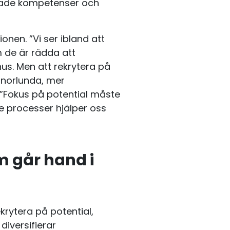
erade kompetenser och
onen. ”Vi ser ibland att
m de är rädda att
us. Men att rekrytera på
nnorlunda, mer
 ”Fokus på potential måste
e processer hjälper oss
m går hand i
krytera på potential,
diversifierar