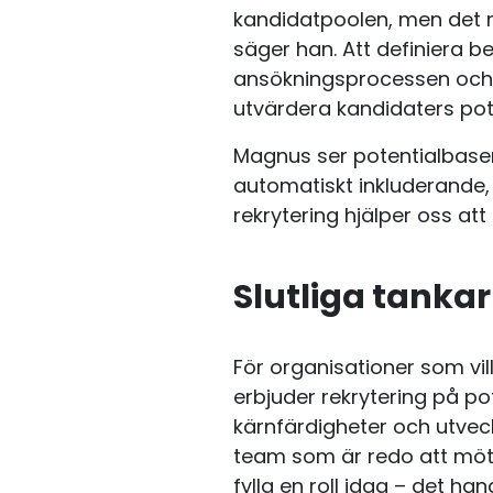
kandidatpoolen, men det m
säger han. Att definiera b
ansökningsprocessen och a
utvärdera kandidaters pote
Magnus ser potentialbasera
automatiskt inkluderande, m
rekrytering hjälper oss att
Slutliga tankar
För organisationer som vil
erbjuder rekrytering på p
kärnfärdigheter och utveck
team som är redo att möt
fylla en roll idag – det h