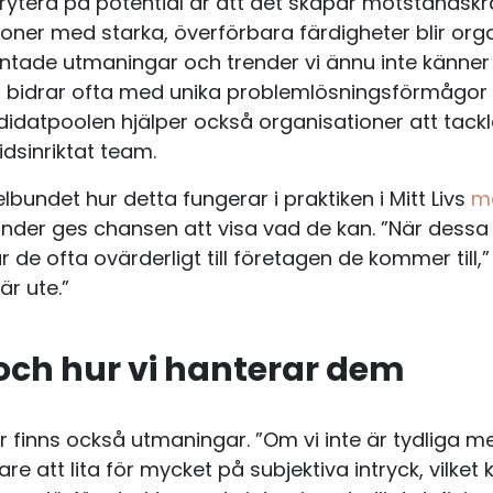
krytera på potential är att det skapar motståndskr
oner med starka, överförbara färdigheter blir org
ntade utmaningar och trender vi ännu inte känner t
al bidrar ofta med unika problemlösningsförmågor 
didatpoolen hjälper också organisationer att tac
dsinriktat team.
lbundet hur detta fungerar i praktiken i Mitt Livs
m
under ges chansen att visa vad de kan. ”När dessa 
ar de ofta ovärderligt till företagen de kommer till,
är ute.”
ch hur vi hanterar dem
 finns också utmaningar. ”Om vi inte är tydliga 
are att lita för mycket på subjektiva intryck, vilket k