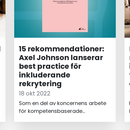
d
15 rekommendationer:
Axel Johnson lanserar
best practice för
inkluderande
rekrytering
18 okt 2022
Som en del av koncernens arbete
för kompetensbaserade
rekryterings- och
befordringsprocesser har Mitt Livs