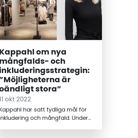
Kappahl om nya
mångfalds- och
inkluderingsstrategin:
”Möjligheterna är
oändligt stora”
11 okt 2022
Kappahl har satt tydliga mål för
inkludering och mångfald. Under
våren har företaget lanserat en ny
mångfalds- och