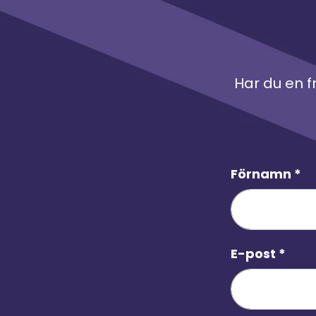
erbjuder konsulttjänster inom
mångfald och inkludering och
driver ett omfattande
mentorskapsprogram för
Har du en f
utlandsfödda akademiker.
Förnamn
*
E-post
*