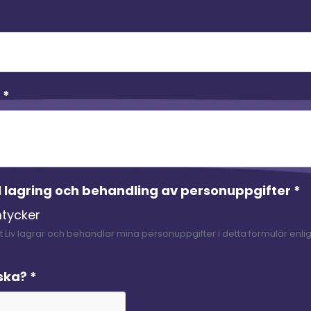
e
*
l lagring och behandling av personuppgifter
*
mtycker
itt Liv lagrar och behandlar mina personuppgifter i detta formulär enligt 
ska?
*