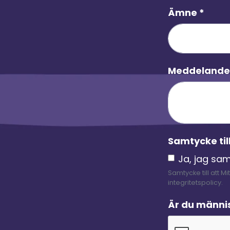
Ämne
*
Meddeland
Samtycke til
Ja, jag sa
Samtycke till att M
integritetspolicy.
Är du männi