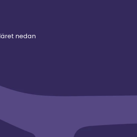
utsträckning blir interna
ambassadörer i frågor som rör
mångfald och inkludering på sina
arbetsplatser.
uläret nedan