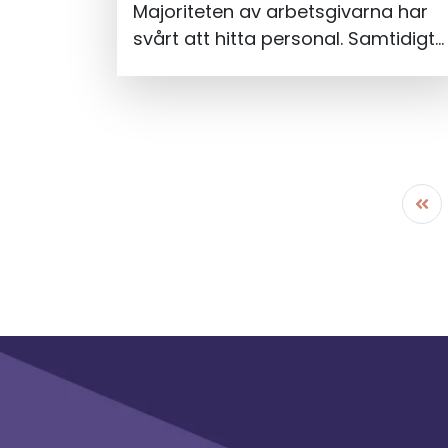
Majoriteten av arbetsgivarna har
svårt att hitta personal. Samtidigt
saknar 130 000 akademiker med
utländsk bakgrund jobb på rätt
kompetensnivå. Chefer och
arbetsgivare behöver tänka nytt,
anser Lenka Prokopec Karlberg.
Som barn flyttade Lenka Prokopec
Karlberg med sin familj till Sverige
från dåvarande Tjeckoslovakien. –
Jag växte upp med högutbildade
föräldrar med utländsk bakgrund,
och såg deras utmaningar med
brytning och andra hinder som
många drabbas av idag, säger
Lenka Prokopec Karlberg. Nu är hon
vd för organisationen Mitt Liv, som