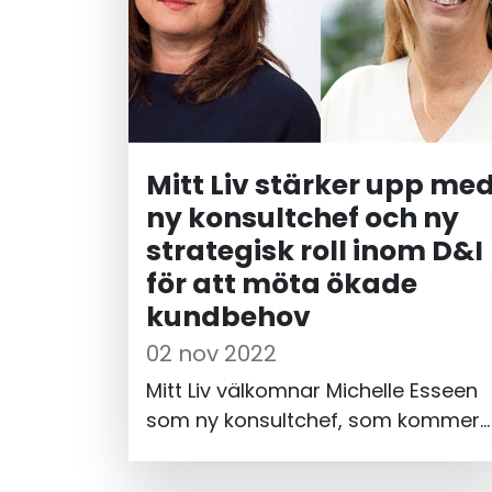
Mitt Liv stärker upp me
ny konsultchef och ny
strategisk roll inom D&I
för att möta ökade
kundbehov
02 nov 2022
Mitt Liv välkomnar Michelle Esseen
som ny konsultchef, som kommer
att ansvara för att skala upp Mitt
Livs konsultverksamhet och