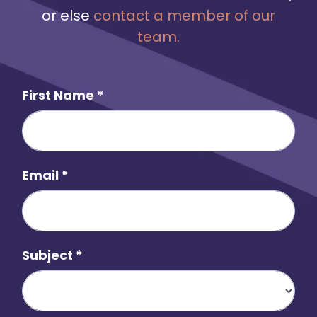
or else
contact a member of our
team.
First Name
*
Email
*
Subject
*