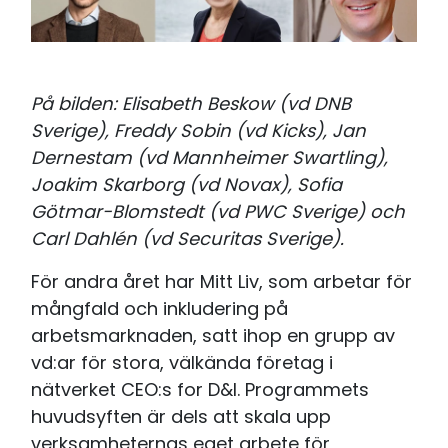
På bilden: Elisabeth Beskow (vd DNB
Sverige), Freddy Sobin (vd Kicks), Jan
Dernestam (vd Mannheimer Swartling),
Joakim Skarborg (vd Novax), Sofia
Götmar-Blomstedt (vd PWC Sverige) och
Carl Dahlén (vd Securitas Sverige).
För andra året har Mitt Liv, som arbetar för
mångfald och inkludering på
arbetsmarknaden, satt ihop en grupp av
vd:ar för stora, välkända företag i
nätverket CEO:s for D&I. Programmets
huvudsyften är dels att skala upp
verksamheternas eget arbete för