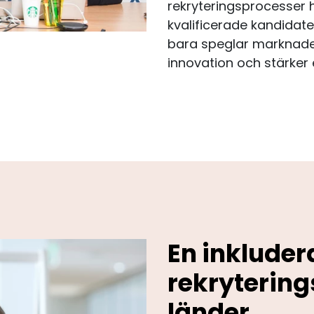
rekryteringsprocesser hj
kvalificerade kandidat
bara speglar marknade
innovation och stärker 
En inklude
rekrytering
länder