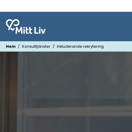
Hem
Konsulttjänster
Inkluderande rekrytering