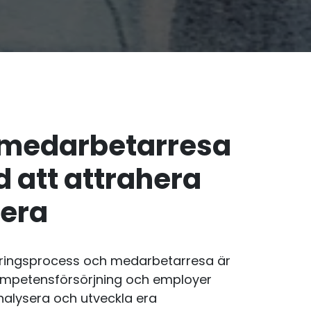
 medarbetarresa
 att attrahera
dera
eringsprocess och medarbetarresa är
mpetensförsörjning och employer
alysera och utveckla era