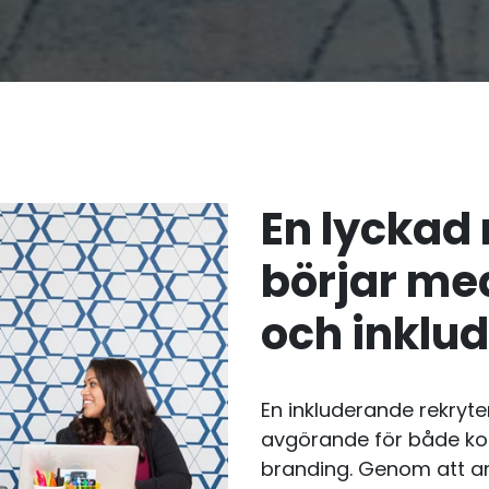
En lyckad
börjar med
och inklu
En inkluderande rekryt
avgörande för både ko
branding. Genom att an