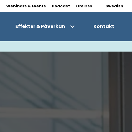
|
s
Webinars & Events
Podcast
Om Oss
Swedish
Effekter & Påverkan
Kontakt