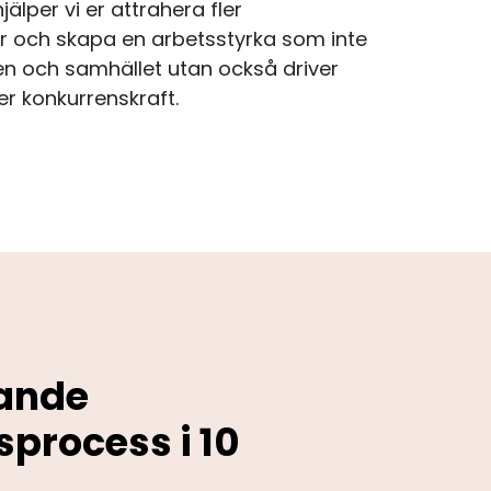
älper vi er attrahera fler
er och skapa en arbetsstyrka som inte
n och samhället utan också driver
er konkurrenskraft.
rande
sprocess i 10